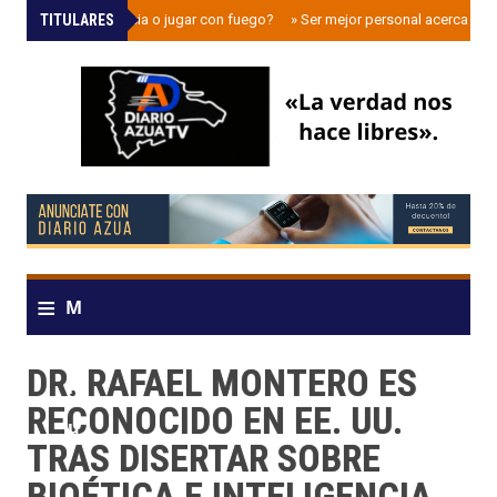
TITULARES
»
¿Democracia o jugar con fuego?
»
Ser mejor personal acerca a la
≡
M
e
DR. RAFAEL MONTERO ES
n
RECONOCIDO EN EE. UU.
u
TRAS DISERTAR SOBRE
BIOÉTICA E INTELIGENCIA