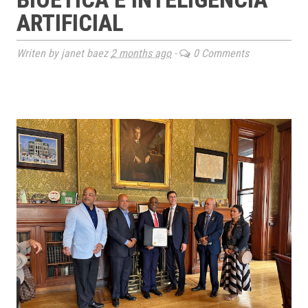
ARTIFICIAL
Writen by janet baez
2 months ago
-
0 Comments