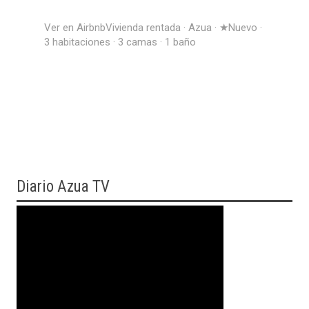
Ver en Airbnb
Vivienda rentada · Azua · ★Nuevo ·
3 habitaciones · 3 camas · 1 baño
Diario
Azua TV