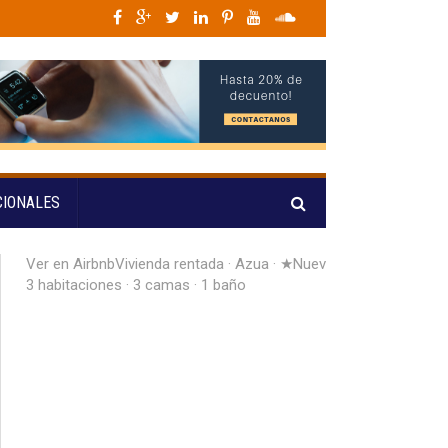
ones
»
¡Cosecha dorada! República Dominicana firma un día histórico de 15 o
CIONALES
Ver en Airbnb
Vivienda rentada · Azua · ★Nuevo ·
3 habitaciones · 3 camas · 1 baño