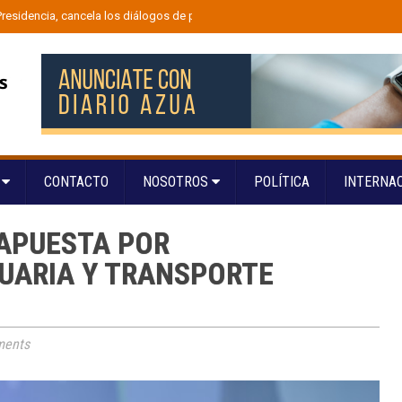
 Presidencia, cancela los diálogos de paz y anuncia el regreso de las fumigaci
S
CONTACTO
NOSOTROS
POLÍTICA
INTERNA
 APUESTA POR
UARIA Y TRANSPORTE
ents