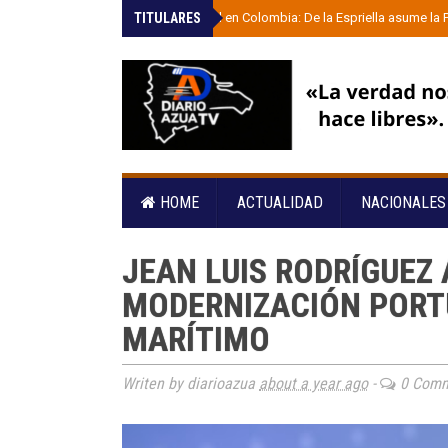
TITULARES
»
Giro radical en Colombia: De la Espriella asume la
HOME
ACTUALIDAD
NACIONALE
JEAN LUIS RODRÍGUEZ
MODERNIZACIÓN PORT
MARÍTIMO
Writen by diarioazua
about a year ago
-
0 Comm