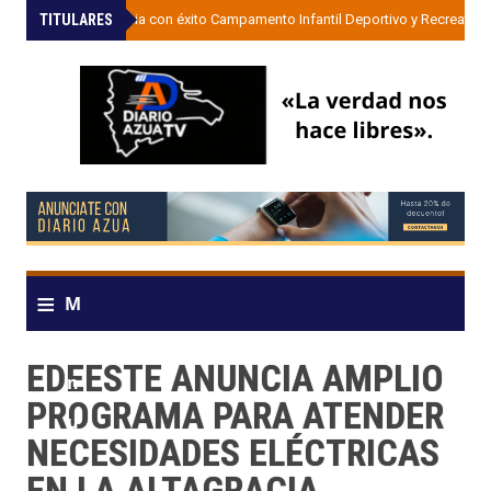
TITULARES
»
UDESA inicia con éxito Campamento Infantil Deportivo y Recreativo
≡
M
e
EDEESTE ANUNCIA AMPLIO
n
PROGRAMA PARA ATENDER
u
NECESIDADES ELÉCTRICAS
EN LA ALTAGRACIA