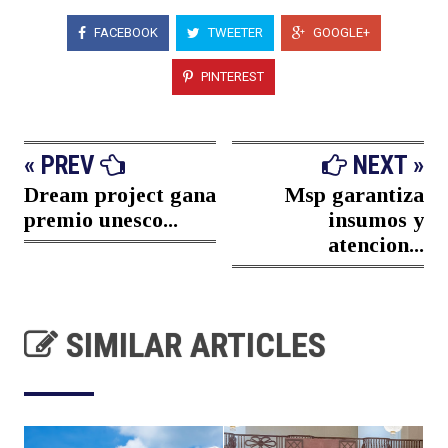
FACEBOOK
TWEETER
GOOGLE+
PINTEREST
« PREV
NEXT »
Dream project gana
Msp garantiza
premio unesco...
insumos y
atencion...
SIMILAR ARTICLES