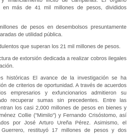
s y financiamiento ilícito de campañas. El órgano
ado en más de 41 mil millones de pesos, divididos
millones de pesos en desembolsos presuntamente
aradas de utilidad pública.
ulentos que superan los 21 mil millones de pesos.
ura de extorsión dedicada a realizar cobros ilegales
ación.
s históricas El avance de la investigación se ha
ión de criterios de oportunidad. A través de acuerdos
rios empresarios y exfuncionarios admitieron su
tado recuperar sumas sin precedentes. Entre las
tran los casi 2,000 millones de pesos en bienes y
ménez Collie ("Mimilo") y Fernando Crisóstomo, así
dos por José Arturo Ureña Pérez. Asimismo, el
 Guerrero, restituyó 17 millones de pesos y dos