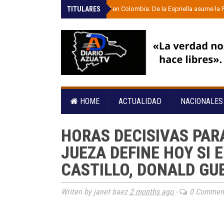
TITULARES
»
Giro radical en Colombia: De la Espriella asume la
HOME
ACTUALIDAD
NACIONALE
HORAS DECISIVAS PAR
JUEZA DEFINE HOY SI 
CASTILLO, DONALD GU
Writen by janet baez
2 months ago
-
0 Commen