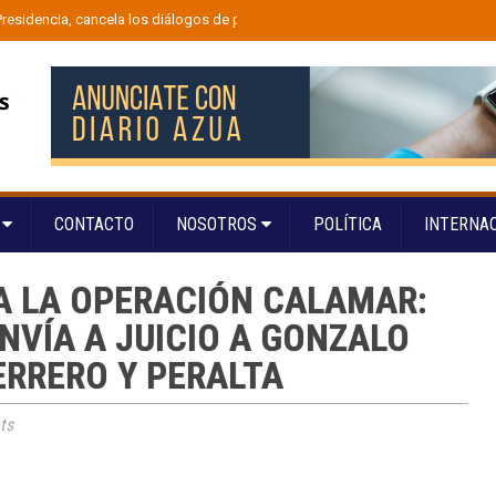
 Presidencia, cancela los diálogos de paz y anuncia el regreso de las fumigaci
S
CONTACTO
NOSOTROS
POLÍTICA
INTERNA
A LA OPERACIÓN CALAMAR:
ENVÍA A JUICIO A GONZALO
ERRERO Y PERALTA
ts