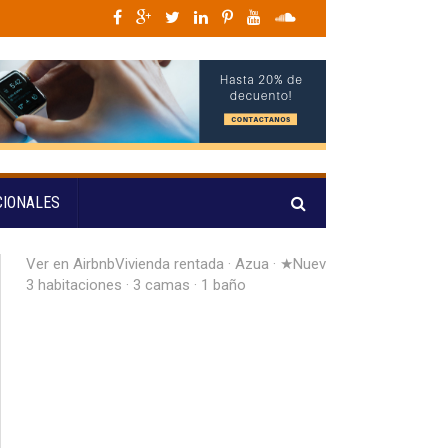
ones
»
¡Cosecha dorada! República Dominicana firma un día histórico de 15 o
CIONALES
Ver en Airbnb
Vivienda rentada · Azua · ★Nuevo ·
3 habitaciones · 3 camas · 1 baño