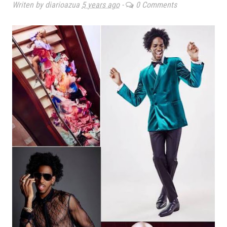
Writen by diarioazua
5 years ago
-
0 Comments