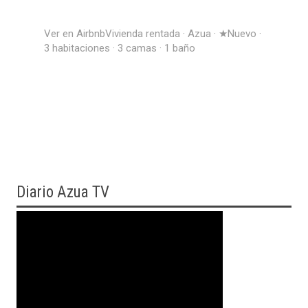
Ver en Airbnb
Vivienda rentada · Azua · ★Nuevo ·
3 habitaciones · 3 camas · 1 baño
Diario
Azua TV