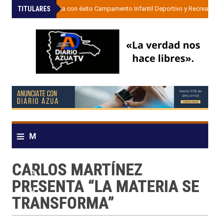
TITULARES
»
UDESA inicia con éxito Campamento Infantil Deportivo y Recreativo
≡
M
e
CARLOS MARTÍNEZ
n
PRESENTA “LA MATERIA SE
u
TRANSFORMA”