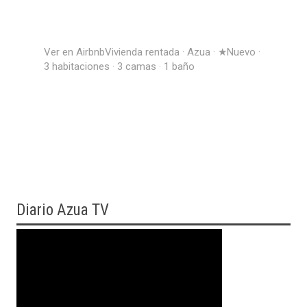
Ver en Airbnb
Vivienda rentada · Azua · ★Nuevo ·
3 habitaciones · 3 camas · 1 baño
Diario
Azua TV