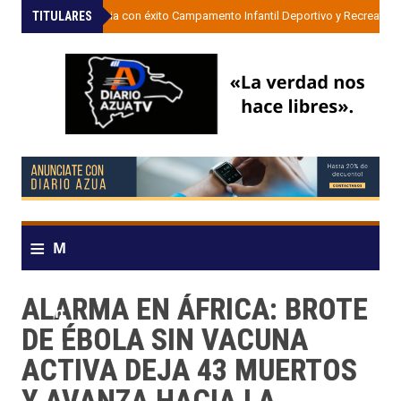
TITULARES
»
UDESA inicia con éxito Campamento Infantil Deportivo y Recreativo
≡
M
e
ALARMA EN ÁFRICA: BROTE
n
DE ÉBOLA SIN VACUNA
u
ACTIVA DEJA 43 MUERTOS
Y AVANZA HACIA LA